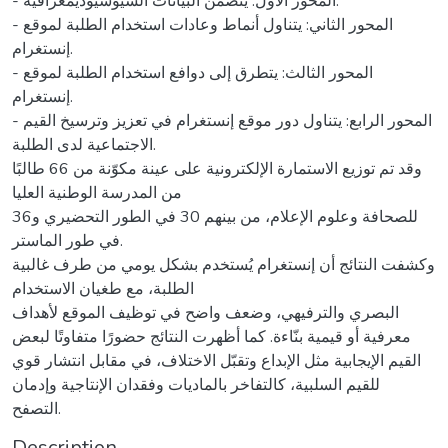
- المحور الأول: يتضمن البيانات السيوسيوديمغرافية.
- المحور الثاني: يتناول أنماط وعادات استخدام الطلبة لموقع
إنستغرام.
- المحور الثالث: يتطرق إلى دوافع استخدام الطلبة لموقع
إنستغرام.
- المحور الرابع: يتناول دور موقع إنستغرام في تعزيز وترسيخ القيم
الاجتماعية لدى الطلبة.
وقد تم توزيع الاستمارة الإلكترونية على عينة مكوّنة من 66 طالبًا
من المدرسة الوطنية العليا
للصحافة وعلوم الإعلام، من بينهم 30 في الطور التحضيري و36
في طور الماستر.
وكشفت النتائج أن إنستغرام يُستخدم بشكل يومي من طرف غالبية
الطلبة، مع طغيان الاستخدام
البصري والترفيهي، وضعف واضح في توظيف الموقع لأهداف
معرفية أو قيمية بنّاءة. كما أظهرت النتائج حضورًا متفاوتًا لبعض
القيم الإيجابية مثل الإبداع وتقبّل الاختلاف، في مقابل انتشار قوي
للقيم السلبية، كالتفاخر بالماديات وفقدان الإنتاجية وإدمان
Description