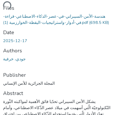
ding...
Files
هندسة-الأمن-السيبراني-في-عصر-الذكاء-الاصطناعي-قراءة-
(698.5 KB)
في-أدوار-واستراتيجيات-اليقظة-الخوارزمية (1).pdf
Date
2025-12-17
Authors
جودي، خرفية
Publisher
المجلة الجزائرية للأمن الإنساني
Abstract
يشكل الأمن السيبراني تحدّيا فائق الأهمية لمواكبته الثّورة
التّكنولوجيّة الّتي أسهمت في ميلاد عصر الذّكاء الاصطناعي، وأمام
تعدّد الأدوار الّتي يؤديها استخدام الذّكاء الاصطناعي بين اختراق