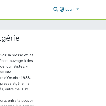
Log In
lgérie
voir, la presse et les
résent ouvrage à des
de journalistes, «
sse dite
uis d'Octobre1988.
a presse algérienne
inés, entre mai 1993
orts entre le pouvoir