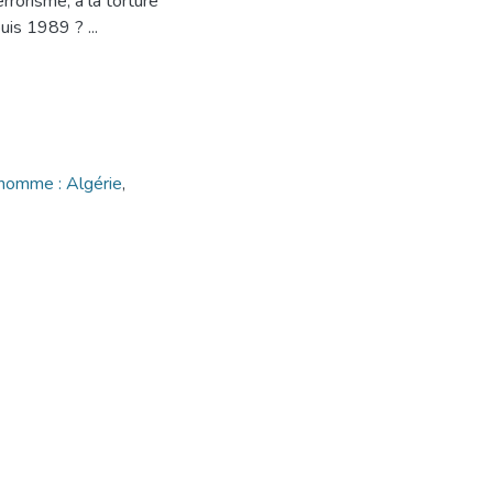
rrorisme, à la torture
'homme : Algérie
,