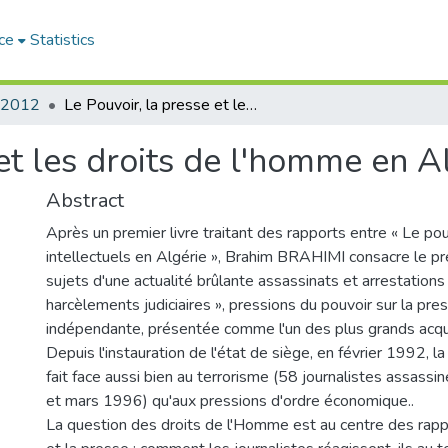
ce
Statistics
2012
Le Pouvoir, la presse et les droits de l'homme en Algérie
et les droits de l'homme en A
Abstract
Après un premier livre traitant des rapports entre « Le pou
intellectuels en Algérie », Brahim BRAHIMI consacre le p
sujets d'une actualité brûlante assassinats et arrestations 
harcèlements judiciaires », pressions du pouvoir sur la pre
indépendante, présentée comme l'un des plus grands acq
Depuis l'instauration de l'état de siège, en février 1992, l
fait face aussi bien au terrorisme (58 journalistes assass
et mars 1996) qu'aux pressions d'ordre économique..
La question des droits de l'Homme est au centre des rapp