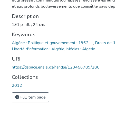
et la presse : comment les journalistes réagissent-ils au te
Description
191 p. : ill. ; 24 cm.
Keywords
Algérie : Politique et gouvernement : 1962-....
,
Droits de l
Liberté d'information : Algérie
,
Médias : Algérie
URI
https://dspace.ensjsi.dz/handle/123456789/280
Collections
2012
Full item page