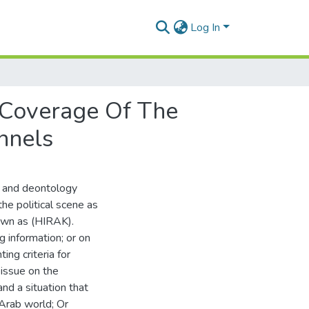
Log In
 Coverage Of The
nnels
s and deontology
he political scene as
own as (HIRAK).
 information; or on
ing criteria for
s issue on the
nd a situation that
 Arab world; Or