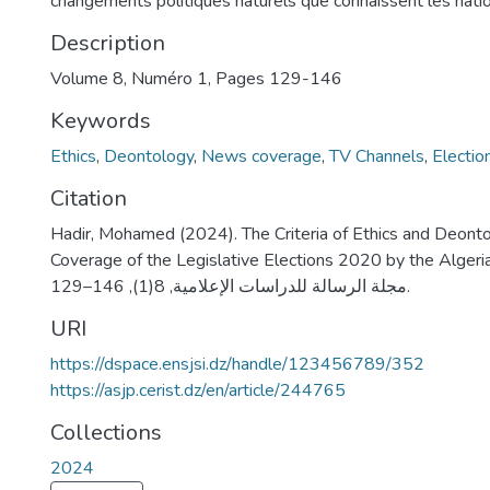
changements politiques naturels que connaissent les natio
Description
Volume 8, Numéro 1, Pages 129-146
Keywords
Ethics
,
Deontology
,
News coverage
,
TV Channels
,
Electio
Citation
Hadir, Mohamed (2024). The Criteria of Ethics and Deont
Coverage of the Legislative Elections 2020 by the Algeri
مجلة الرسالة للدراسات الإعلامية, 8(1), 146–129.
URI
https://dspace.ensjsi.dz/handle/123456789/352
https://asjp.cerist.dz/en/article/244765
Collections
2024