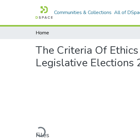
Communities & Collections
All of DSpa
Home
The Criteria Of Ethi
Legislative Election
Loading...
Files