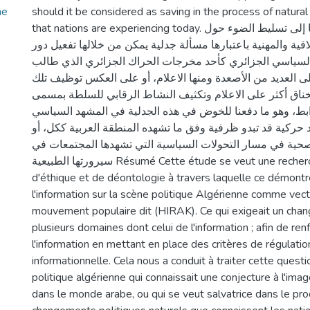
he
should it be considered as saving in the process of natural
that nations are experiencing today. ملخص تهدفا دراستنا إلى تسليط الضوء حول
اقية والمهنية باعتبارها مسألة جدلية يمكن من خلالها تفعيل دور
السياسي الجزائري كأحد مخرجات الحراك الجزائري الذي طالب
ى العديد من الأصعدة ومنها الاعلام، أو على العكس توظيف تلك
لخناق أكثر على الاعلام وتكثيف النشاط الرقابي للسلطة بمسمى
ابط، وهو ما دفعنا للخوض في هذه الجدلية في المشهد السياسي
 حركية قد تبدو ظرفية وفق ما تشهده المنطقة العربية ككل، أو
صحية في مسار التحولات السياسية التي تشهدها المجتمعات في
سيرورتها الطبيعية Résumé Cette étude se veut une recherche sur les aspects
d'éthique et de déontologie à travers laquelle ce démontr
l'information sur la scène politique Algérienne comme vec
mouvement populaire dit (HIRAK). Ce qui exigeait un chan
plusieurs domaines dont celui de l'information ; afin de ren
l'information en mettant en place des critères de régulation
informationnelle. Cela nous a conduit à traiter cette questi
politique algérienne qui connaissait une conjecture à l'ima
dans le monde arabe, ou qui se veut salvatrice dans le pr