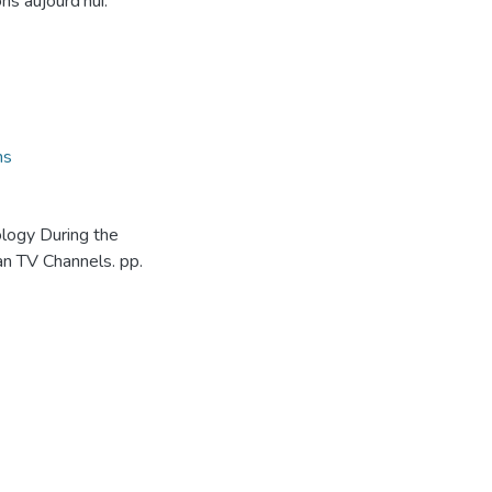
ns aujourd'hui.
ns
ology During the
an TV Channels. pp.