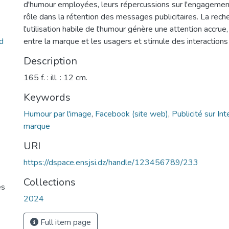
d'humour employées, leurs répercussions sur l'engagement
rôle dans la rétention des messages publicitaires. La rech
l'utilisation habile de l'humour génère une attention accrue,
nd
entre la marque et les usagers et stimule des interactions 
Description
165 f. : ill. : 12 cm.
Keywords
Humour par l'image
,
Facebook (site web)
,
Publicité sur Int
marque
URI
https://dspace.ensjsi.dz/handle/123456789/233
Collections
es
2024
Full item page