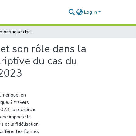
Log In
Discours humoristique dans la publicité numérique et son rôle dans la gestion de la brand relation : étude analytique descriptive du cas du Groupe Bimo sur Facebook du 01 juin au 30 juillet 2023
et son rôle dans la
riptive du cas du
 2023
numérique, en
rque. ? travers
2023, la recherche
igne impacte la
et la fidélisation.
différentes formes