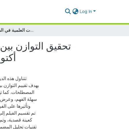
Log In
تحقيق التوازن بين التعقيد و التبسيط العلمي من خلال استعمال المصطلحات العلمية في الفيلم الوثائقي « before the flood » أكتوبر 2016
تحقيق التوازن بين
العلمية في الفيلم الوثائقي « he flood
تتناول هذه الد
المصطلحات. كما ته
سهلة الفهم، وعرض ب
وتأثيرها على الف
كعينة قصدية، وتم