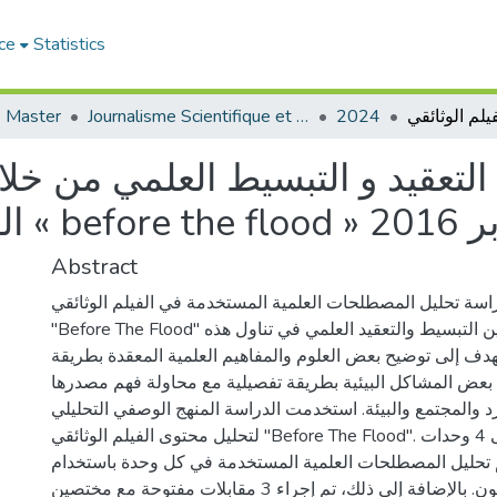
ce
Statistics
 Master
Journalisme Scientifique et Environnemental
2024
 التعقيد و التبسيط العلمي من 
before t » أكتوبر 2016
Abstract
راسة تحليل المصطلحات العلمية المستخدمة في الفيلم الوثائقي
"Before The Flood" بهدف تقييم التوازن بين التبسيط والتعقيد العلمي في تناول هذه
دف إلى توضيح بعض العلوم والمفاهيم العلمية المعقدة بطريقة
عض المشاكل البيئية بطريقة تفصيلية مع محاولة فهم مصدرها
رد والمجتمع والبيئة. استخدمت الدراسة المنهج الوصفي التحليلي
لتحليل محتوى الفيلم الوثائقي "Before The Flood". تم تقسيم الفيلم إلى 4 وحدات
 تحليل المصطلحات العلمية المستخدمة في كل وحدة باستخدام
تقنيات تحليل المضمون. بالإضافة إلى ذلك، تم إجراء 3 مقابلات مفتوحة مع مختصين