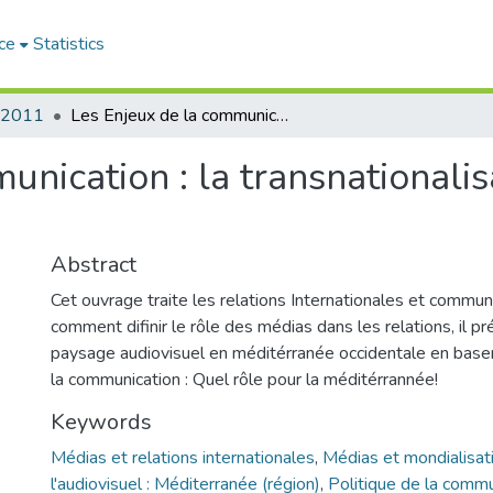
ce
Statistics
2011
Les Enjeux de la communication : la transnationalisation de l'audiovisuel en Méditerranée
nication : la transnationalis
Abstract
Cet ouvrage traite les relations Internationales et communi
comment difinir le rôle des médias dans les relations, il pr
paysage audiovisuel en méditérranée occidentale en basen
la communication : Quel rôle pour la méditérrannée!
Keywords
Médias et relations internationales
,
Médias et mondialisat
l'audiovisuel : Méditerranée (région)
,
Politique de la commu