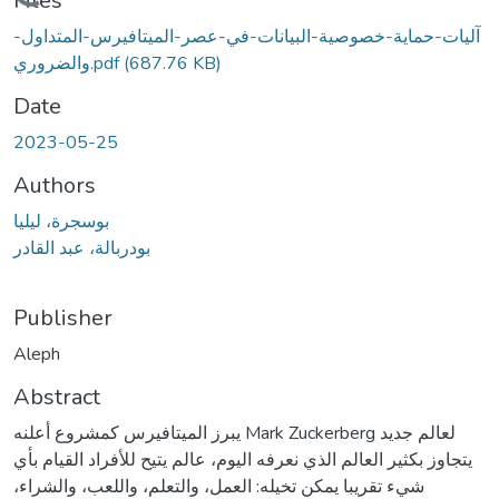
Loading...
Files
آليات-حماية-خصوصية-البيانات-في-عصر-الميتافيرس-المتداول-
والضروري.pdf
(687.76 KB)
Date
2023-05-25
Authors
بوسجرة، ليليا
بودربالة، عبد القادر
Publisher
Aleph
Abstract
يبرز الميتافيرس كمشروع أعلنه Mark Zuckerberg لعالم جديد
يتجاوز بكثير العالم الذي نعرفه اليوم، عالم يتيح للأفراد القيام بأي
شيء تقريبا يمكن تخيله: العمل، والتعلم، واللعب، والشراء،