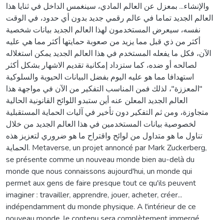
والإنشاء... بمعزل عن العالم المادي، سينغمس الداخل في ثنايا هذا
العالم الجديد تماما في عالم رقمي جديد بدون أي حدود، في الوقت
نفسه، سيعرض المستخدمون لهذا العالم الجديد بيانات شخصية
أكثر من ذي قبل مما يزيد من صعوبة حمايتها أكثر مما هي عليه
الآن، فكل ما يفعله المستخدم في هذا العالم الجديد يمكن استغلاله
لصالحه أو ضده، كما ستزداد إمكانية تقديم الاشهار بشكل أكثر
استهدافا مما هو عليه اليوم بفضل البيانات الحيوية والسلوكية
"المعززة"، لذلك فمن المناسب التفكير من الآن في مواجهة هذا
العالم الجديد المعلن عنه أين ستبدو اللوائح القانونية الحالية
متجاوزة، ومن ثم التفكير دون تأخير في آليات الحماية المستقبلية
لخصوصية بيانات المستخدمين في هذا العالم الجديد من خلال
تناول ما هو متداول من لوائح واقتراح ما هو ضروري لتعزيز هذه
الحماية. Metaverse, un projet annoncé par Mark Zuckerberg,
se présente comme un nouveau monde bien au-delà du
monde que nous connaissons aujourd'hui, un monde qui
permet aux gens de faire presque tout ce qu'ils peuvent
imaginer : travailler, apprendre, jouer, acheter, créer...
indépendamment du monde physique. A l'intérieur de ce
nouveau monde, le contenu sera complètement immergé