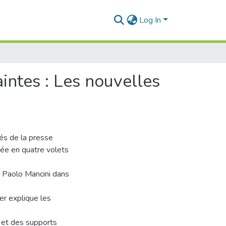
Log In
intes ‪: Les nouvelles
és de la presse
née en quatre volets
t Paolo Mancini dans
er explique les
 et des supports