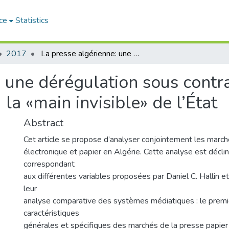
ce
Statistics
2017
‪ La presse algérienne: une dérégulation sous contraintes ‪: Les nouvelles formes de contrôle ou la «main invisible» de l’État
: une dérégulation sous contra
la «main invisible» de l’État
Abstract
Cet article se propose d’analyser conjointement les march
électronique et papier en Algérie. Cette analyse est décli
correspondant
aux différentes variables proposées par Daniel C. Hallin e
leur
analyse comparative des systèmes médiatiques : le premi
caractéristiques
générales et spécifiques des marchés de la presse papier