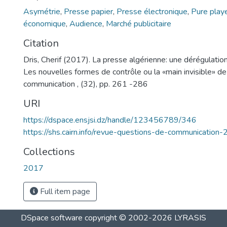
Asymétrie
,
Presse papier
,
Presse électronique
,
Pure play
économique
,
Audience
,
Marché publicitaire
Citation
Dris, Cherif (2017). La presse algérienne: une dérégulation 
Les nouvelles formes de contrôle ou la «main invisible» de 
communication , (32), pp. 261 -286
URI
https://dspace.ensjsi.dz/handle/123456789/346
https://shs.cairn.info/revue-questions-de-communicati
Collections
2017
Full item page
DSpace software
copyright © 2002-2026
LYRASIS