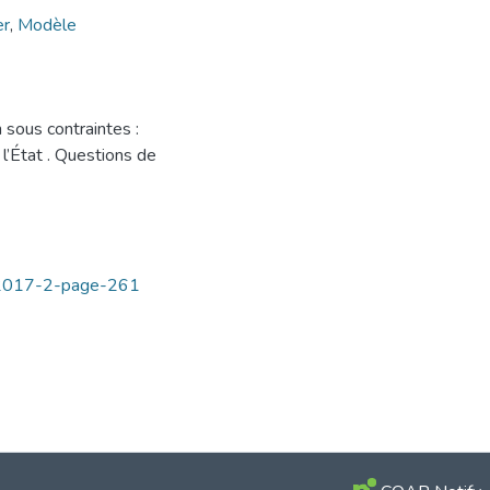
er
,
Modèle
sous contraintes ‪:
l’État . Questions de
on-2017-2-page-261