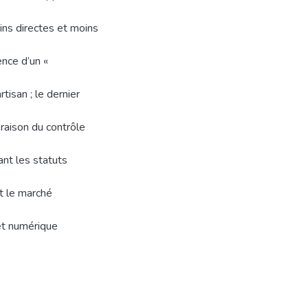
ins directes et moins
ence d’un «
tisan ; le dernier
 raison du contrôle
ant les statuts
t le marché
et numérique