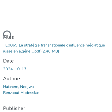
ading...
Files
TE0069 La stratégie transnationale d'influence médiatique
russe en algérie ....pdf
(2.46 MB)
Date
2024-10-13
Authors
Haiahem, Nedjwa
Benzaoui, Abdesslam
Publisher