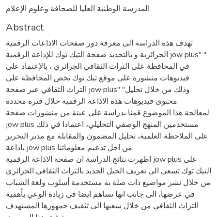
المدرسة الوطنية العليا للصحافة وعلوم الإعلام
Abstract
تهدف هذه الدراسة الى معرفة دور صفحات الاذاعات الرقمية
الجزائرية و بالتحديد صفحة التيك توك للإذاعة الرقمية jow plus" "
في المحافظة على التراث الثقافي الجزائري ، بالإعتماد على
فيديوهات منشورة على موقع تيك توك تخص المحافظة على
التراث الثقافي عبر صفحة jow plus" "وذلك من خلال تحليل
محتوى فيديوهات هذه الاذاعة الرقمية خلال فترة محددة.
لمعالجة هذا الموضوع قمنا بدراسة على عينة من منشورات صفحة
jow plus مستخدمين المنهج الوصفي التحليلي، اعتمادا في ذلك
على الملاحظة العلمية، تحليل المضمون والمقابلة مع مدير التحرير
باذاعة jow plus من اجل تدعيم معلوماتنا.
اظهرت نتائج الدراسة ان صفحة الاذاعة الرقمية jow plus على
التيك توك تسعى الى تعريف الجيل الجديد بالتراث الثقافي الجزائري
من خلال نشر مواضيع ذات صلة به مستخدمة أسلوب ولغة الشباب
في عرضها، الى جانب انها تساهم ايضا في زيادة الوعي بأهمية
التراث الثقافي من خلال سعيها الى تثقيف جمهورها المستهدف